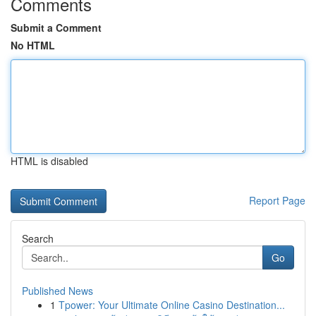
Comments
Submit a Comment
No HTML
HTML is disabled
Report Page
Search
Go
Published News
1
Tpower: Your Ultimate Online Casino Destination...