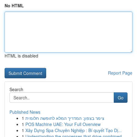
No HTML
HTML is disabled
Report Page
Search
Go
Published News
1
צימר בצפון: המדריך המלא לחופשה חלומית
1
POS Machine UAE: Your Full Overview
1
Xây Dựng Spa Chuyên Nghiệp : Bí quyết Tạo Dị...
1
Understanding the processes that drive combined...