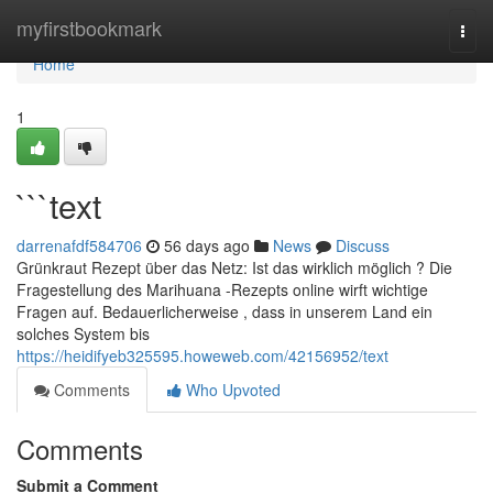
Home
myfirstbookmark
Togg
navi
Home
1
```text
darrenafdf584706
56 days ago
News
Discuss
Grünkraut Rezept über das Netz: Ist das wirklich möglich ? Die
Fragestellung des Marihuana -Rezepts online wirft wichtige
Fragen auf. Bedauerlicherweise , dass in unserem Land ein
solches System bis
https://heidifyeb325595.howeweb.com/42156952/text
Comments
Who Upvoted
Comments
Submit a Comment