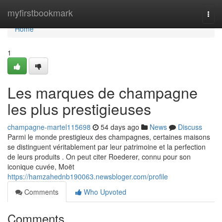
Home
myfirstbookmark
Togg
navi
Home
1
Les marques de champagne
les plus prestigieuses
champagne-martel115698
54 days ago
News
Discuss
Parmi le monde prestigieux des champagnes, certaines maisons
se distinguent véritablement par leur patrimoine et la perfection
de leurs produits . On peut citer Roederer, connu pour son
iconique cuvée, Moët
https://hamzahednb190063.newsbloger.com/profile
Comments
Who Upvoted
Comments