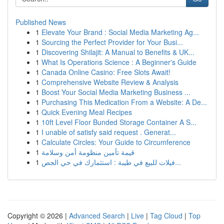
Published News
1
Elevate Your Brand : Social Media Marketing Ag...
1
Sourcing the Perfect Provider for Your Busi...
1
Discovering Shilajit: A Manual to Benefits & UK...
1
What Is Operations Science : A Beginner's Guide
1
Canada Online Casino: Free Slots Await!
1
Comprehensive Website Review & Analysis
1
Boost Your Social Media Marketing Business ...
1
Purchasing This Medication From a Website: A De...
1
Quick Evening Meal Recipes
1
10ft Level Floor Bunded Storage Container A S...
1
I unable of satisfy said request . Generat...
1
Calculate Circles: Your Guide to Circumference
1
قيمة تأمين منظومة أمن وسلامة
1
فيلات للبيع في طيبة : استثمارك في حي الجص...
Copyright © 2026 |
Advanced Search
|
Live
|
Tag Cloud
|
Top