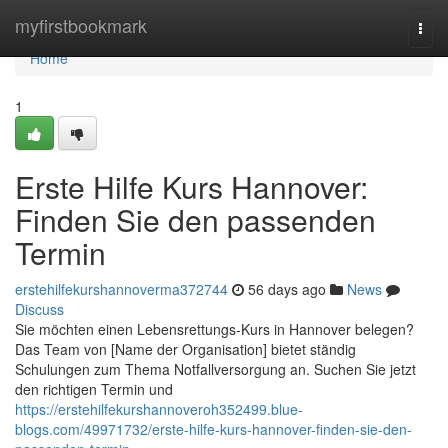
Home
myfirstbookmark
Togg
navi
Home
1
Erste Hilfe Kurs Hannover:
Finden Sie den passenden
Termin
erstehilfekurshannoverma372744
56 days ago
News
Discuss
Sie möchten einen Lebensrettungs-Kurs in Hannover belegen?
Das Team von [Name der Organisation] bietet ständig
Schulungen zum Thema Notfallversorgung an. Suchen Sie jetzt
den richtigen Termin und
https://erstehilfekurshannoveroh352499.blue-
blogs.com/49971732/erste-hilfe-kurs-hannover-finden-sie-den-