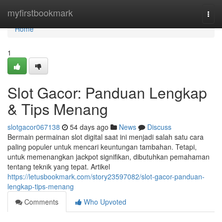
Home
myfirstbookmark
Togg
navi
Home
1
Slot Gacor: Panduan Lengkap
& Tips Menang
slotgacor067138
54 days ago
News
Discuss
Bermain permainan slot digital saat ini menjadi salah satu cara
paling populer untuk mencari keuntungan tambahan. Tetapi,
untuk memenangkan jackpot signifikan, dibutuhkan pemahaman
tentang teknik yang tepat. Artikel
https://letusbookmark.com/story23597082/slot-gacor-panduan-
lengkap-tips-menang
Comments
Who Upvoted