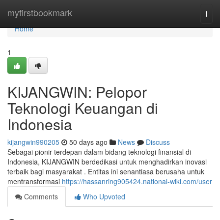
Home
myfirstbookmark
Togg
navi
Home
1
KIJANGWIN: Pelopor
Teknologi Keuangan di
Indonesia
kijangwin990205
50 days ago
News
Discuss
Sebagai pionir terdepan dalam bidang teknologi finansial di
Indonesia, KIJANGWIN berdedikasi untuk menghadirkan inovasi
terbaik bagi masyarakat . Entitas ini senantiasa berusaha untuk
mentransformasi
https://hassanring905424.national-wiki.com/user
Comments
Who Upvoted