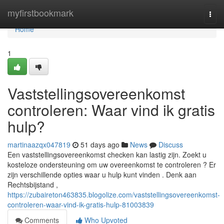
Home
myfirstbookmark
Togg
navi
Home
1
Vaststellingsovereenkomst
controleren: Waar vind ik gratis
hulp?
martinaazqx047819
51 days ago
News
Discuss
Een vaststellingsovereenkomst checken kan lastig zijn. Zoekt u
kosteloze ondersteuning om uw overeenkomst te controleren ? Er
zijn verschillende opties waar u hulp kunt vinden . Denk aan
Rechtsbijstand ,
https://zubaireton463835.blogolize.com/vaststellingsovereenkomst-
controleren-waar-vind-ik-gratis-hulp-81003839
Comments
Who Upvoted