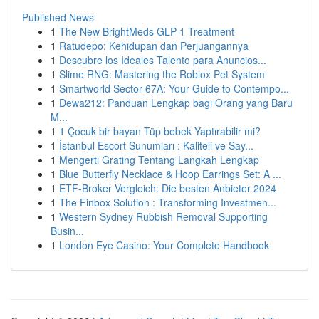
Published News
1
The New BrightMeds GLP-1 Treatment
1
Ratudepo: Kehidupan dan Perjuangannya
1
Descubre los Ideales Talento para Anuncios...
1
Slime RNG: Mastering the Roblox Pet System
1
Smartworld Sector 67A: Your Guide to Contempo...
1
Dewa212: Panduan Lengkap bagi Orang yang Baru
M...
1
1 Çocuk bir bayan Tüp bebek Yaptırabilir mi?
1
İstanbul Escort Sunumları : Kaliteli ve Say...
1
Mengerti Grating Tentang Langkah Lengkap
1
Blue Butterfly Necklace & Hoop Earrings Set: A ...
1
ETF-Broker Vergleich: Die besten Anbieter 2024
1
The Finbox Solution : Transforming Investmen...
1
Western Sydney Rubbish Removal Supporting
Busin...
1
London Eye Casino: Your Complete Handbook