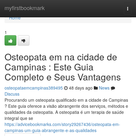
Home
myfirstbookmark
Togg
navi
Home
1
Osteopata em na cidade de
Campinas : Este Guia
Completo e Seus Vantagens
osteopataemcampinas389495
48 days ago
News
Discuss
Procurando um osteopata qualificado em a cidade de Campinas
? Este guia oferece a visão abrangente dos serviços, métodos e
qualidades da osteopatia. A osteopatia é um terapia de saúde
integral que se
https://advicebookmarks.com/story29267436/osteopata-em-
campinas-um-guia-abrangente-e-as-qualidades