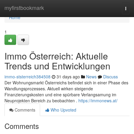
Home
myfirstbookmark
Togg
navi
Home
1
Immo Österreich: Aktuelle
Trends und Entwicklungen
immo-ststerreich384508
31 days ago
News
Discuss
Der Wohnungsmarkt Österreichs befindet sich in einer Phase des
Wandlungsprozesses. Aktuell wirken steigende
Finanzierungskosten und eine spürbare Verlangsamung im
Neuprojekten Bereich zu beobachten .
https://immonews.at/
Comments
Who Upvoted
Comments