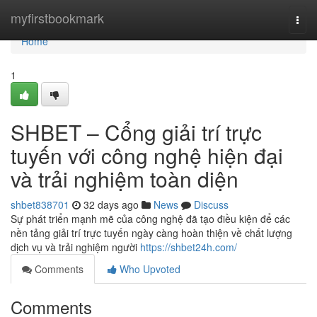
Home
myfirstbookmark
Togg
navi
Home
1
SHBET – Cổng giải trí trực
tuyến với công nghệ hiện đại
và trải nghiệm toàn diện
shbet838701
32 days ago
News
Discuss
Sự phát triển mạnh mẽ của công nghệ đã tạo điều kiện để các
nền tảng giải trí trực tuyến ngày càng hoàn thiện về chất lượng
dịch vụ và trải nghiệm người
https://shbet24h.com/
Comments
Who Upvoted
Comments