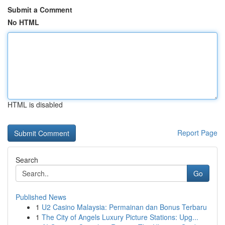
Submit a Comment
No HTML
HTML is disabled
Report Page
Search
Go
Published News
1
U2 Casino Malaysia: Permainan dan Bonus Terbaru
1
The City of Angels Luxury Picture Stations: Upg...