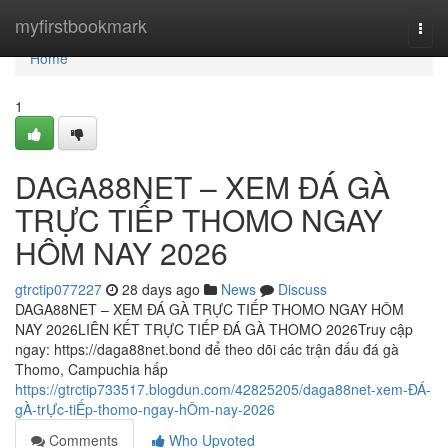
Home
myfirstbookmark
Togg
navi
Home
1
DAGA88NET – XEM ĐÁ GÀ
TRỰC TIẾP THOMO NGAY
HÔM NAY 2026
gtrctip077227
28 days ago
News
Discuss
DAGA88NET – XEM ĐÁ GÀ TRỰC TIẾP THOMO NGAY HÔM
NAY 2026LIÊN KẾT TRỰC TIẾP ĐÁ GÀ THOMO 2026Truy cập
ngay: https://daga88net.bond để theo dõi các trận đấu đá gà
Thomo, Campuchia hấp
https://gtrctip733517.blogdun.com/42825205/daga88net-xem-ĐÁ-
gÀ-trỰc-tiẾp-thomo-ngay-hÔm-nay-2026
Comments
Who Upvoted