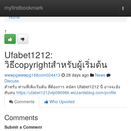
Home
myfirstbookmark
Togg
navi
Home
1
Ufabet1212:
วิธีcopyrightสำหรับผู้เริ่มต้น
wwwpgwwwpg168com024413
28 days ago
News
Discuss
สำหรับ ท่านที่เพิ่งเริ่มต้น ที่ต้องการ สมัคร Ufabet1212 นี่ อาจจะยัง
สับสน
https://ufabet1212vip086986.wizzardsblog.com/profile
Comments
Who Upvoted
Comments
Submit a Comment